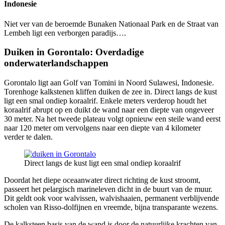
Indonesie
Niet ver van de beroemde Bunaken Nationaal Park en de Straat van
Lembeh ligt een verborgen paradijs….
Duiken in Gorontalo: Overdadige
onderwaterlandschappen
Gorontalo ligt aan Golf van Tomini in Noord Sulawesi, Indonesie.
Torenhoge kalkstenen kliffen duiken de zee in. Direct langs de kust
ligt een smal ondiep koraalrif. Enkele meters verderop houdt het
koraalrif abrupt op en duikt de wand naar een diepte van ongeveer
30 meter. Na het tweede plateau volgt opnieuw een steile wand eerst
naar 120 meter om vervolgens naar een diepte van 4 kilometer
verder te dalen.
Direct langs de kust ligt een smal ondiep koraalrif
Doordat het diepe oceaanwater direct richting de kust stroomt,
passeert het pelargisch marineleven dicht in de buurt van de muur.
Dit geldt ook voor walvissen, walvishaaien, permanent verblijvende
scholen van Risso-dolfijnen en vreemde, bijna transparante wezens.
De kalksteen basis van de wand is door de natuurlijke krachten van