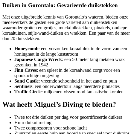
Duiken in Gorontalo: Gevarieerde duikstekken
Met onze uitgebreide kennis van Gorontalo’s wateren, bieden onze
medewerkers de gasten een grote variëteit aan duikenstekken
waaronder grotten en grotjes, muckduikstekken, pinakels, ondiepe
koraaltuinen, stijle-wand-duiken en wrakken. Een paar van de meer
dan 20 duikstekken:
Honeycomb
: een verzonken koraalblok in de vorm van een
honingraat in de lange kuststroom
Japanese Cargo Wreck
: een 50-meter lang metalen wrak
gezonken in 1942
Jinn Caves
: een spleet in de koraalwand zorgt voor een
spookachtige omgeving
Sand Castle
: vreemde schoonheid in het zand en puin
Sentinels
: een onderwatertour langs meerdere pinnacles
Traffic Circle
: miljoenen vissen rond fantastische koralen
Wat heeft Miguel’s Diving te bieden?
Twee tot drie duiken per dag voor gecertificeerde duikers
Huur duikuitrusting
Twee compressoren voor schone lucht
Zuurstof en eerste hulp aan boord van speciaal voor duiktrips