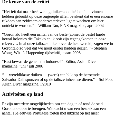
De keuze van de critici
“Het feit dat maar heel weinig duikers ooit hebben hun vinnen
hebben gebruikt op deze ongerepte riffen betekent dat er een enorme
rijkdom aan zeldzaam onderwaterleven ligt te wachten om hier
ontdekt te worden.” – William Tan, FiNS magazine, april 2004
“Gorontalo heeft een aantal van de beste (zoniet de beste) harde
koraal kolonies die Takako en ik ooit zijn tegengekomen in onze
reizen …. In al onze talloze duiken over de hele wereld, zagen we in
Gorontalo zo veel dat we nooit eerder hadden gezien. “- Stephen
Wong, What’s Happening tijdschrift, maart 2006
“Best bewaarde geheim in Indonesië” -Editor, Asian Diver
magazine, juni / juli 2006
“… wereldklasse duiken … (werp) een blik op de beroemde
Salvador Dali sponzen of op de talloze inheemse dieren.” – Sol Foo,
Asian Diver magazine, I/2010
Activiteiten op land
Er zijn meerdere mogelijkheden om een dag in of rond de stad
Gorontalo door te brengen. Wat dacht u van een bezoek aan een
aantal 16e eeuwse Portugese forten met uitzicht op het meer