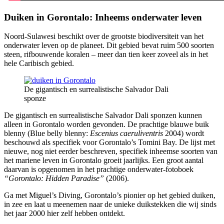
Duiken in Gorontalo: Inheems onderwater leven
Noord-Sulawesi beschikt over de grootste biodiversiteit van het
onderwater leven op de planeet. Dit gebied bevat ruim 500 soorten
steen, rifbouwende koralen – meer dan tien keer zoveel als in het
hele Caribisch gebied.
De gigantisch en surrealistische Salvador Dali
sponze
De gigantisch en surrealistische Salvador Dali sponzen kunnen
alleen in Gorontalo worden gevonden. De prachtige blauwe buik
blenny (Blue belly blenny:
Escenius caeruliventris
2004) wordt
beschouwd als specifiek voor Gorontalo’s Tomini Bay. De lijst met
nieuwe, nog niet eerder beschreven, specifiek inheemse soorten van
het mariene leven in Gorontalo groeit jaarlijks. Een groot aantal
daarvan is opgenomen in het prachtige onderwater-fotoboek
“Gorontalo: Hidden Paradise”
(2006).
Ga met Miguel’s Diving, Gorontalo’s pionier op het gebied duiken,
in zee en laat u meenemen naar de unieke duikstekken die wij sinds
het jaar 2000 hier zelf hebben ontdekt.