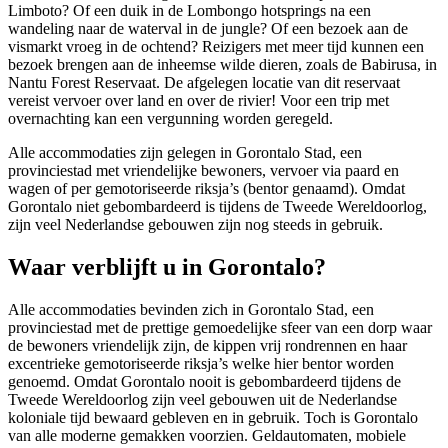
Limboto? Of een duik in de Lombongo hotsprings na een
wandeling naar de waterval in de jungle? Of een bezoek aan de
vismarkt vroeg in de ochtend? Reizigers met meer tijd kunnen een
bezoek brengen aan de inheemse wilde dieren, zoals de Babirusa, in
Nantu Forest Reservaat. De afgelegen locatie van dit reservaat
vereist vervoer over land en over de rivier! Voor een trip met
overnachting kan een vergunning worden geregeld.
Alle accommodaties zijn gelegen in Gorontalo Stad, een
provinciestad met vriendelijke bewoners, vervoer via paard en
wagen of per gemotoriseerde riksja’s (bentor genaamd). Omdat
Gorontalo niet gebombardeerd is tijdens de Tweede Wereldoorlog,
zijn veel Nederlandse gebouwen zijn nog steeds in gebruik.
Waar verblijft u in Gorontalo?
Alle accommodaties bevinden zich in Gorontalo Stad, een
provinciestad met de prettige gemoedelijke sfeer van een dorp waar
de bewoners vriendelijk zijn, de kippen vrij rondrennen en haar
excentrieke gemotoriseerde riksja’s welke hier bentor worden
genoemd. Omdat Gorontalo nooit is gebombardeerd tijdens de
Tweede Wereldoorlog zijn veel gebouwen uit de Nederlandse
koloniale tijd bewaard gebleven en in gebruik. Toch is Gorontalo
van alle moderne gemakken voorzien. Geldautomaten, mobiele