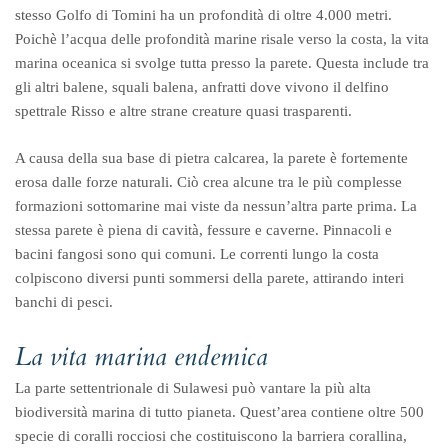
stesso Golfo di Tomini ha un profondità di oltre 4.000 metri.
Poichè l’acqua delle profondità marine risale verso la costa, la vita
marina oceanica si svolge tutta presso la parete. Questa include tra
gli altri balene, squali balena, anfratti dove vivono il delfino
spettrale Risso e altre strane creature quasi trasparenti.
A causa della sua base di pietra calcarea, la parete è fortemente
erosa dalle forze naturali. Ciò crea alcune tra le più complesse
formazioni sottomarine mai viste da nessun’altra parte prima. La
stessa parete è piena di cavità, fessure e caverne. Pinnacoli e
bacini fangosi sono qui comuni. Le correnti lungo la costa
colpiscono diversi punti sommersi della parete, attirando interi
banchi di pesci.
La vita marina endemica
La parte settentrionale di Sulawesi può vantare la più alta
biodiversità marina di tutto pianeta. Quest’area contiene oltre 500
specie di coralli rocciosi che costituiscono la barriera corallina,