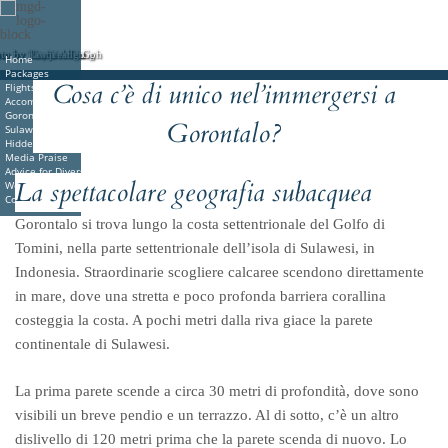
to by Stephen Wong
to by Rantje Allen
to by Michael Tan
to by Rantje Allen
to by Taw Yeang Goh
Home
Packages
Cosa c’è di unico nel’immergersi a
Flights & Travel
Deutsche
Indonesian
Italiano
Nederlands
Accommodations
Gorontalo Dive Sites
Gorontalo?
Sulawesi Diving
Hidden Paradise Book
Media Praise
Advice for Divers
La spettacolare geografia subacquea
Weblog
Contact
Gorontalo si trova lungo la costa settentrionale del Golfo di
Tomini, nella parte settentrionale dell’isola di Sulawesi, in
Indonesia. Straordinarie scogliere calcaree scendono direttamente
in mare, dove una stretta e poco profonda barriera corallina
costeggia la costa. A pochi metri dalla riva giace la parete
continentale di Sulawesi.
La prima parete scende a circa 30 metri di profondità, dove sono
visibili un breve pendio e un terrazzo. Al di sotto, c’è un altro
dislivello di 120 metri prima che la parete scenda di nuovo. Lo