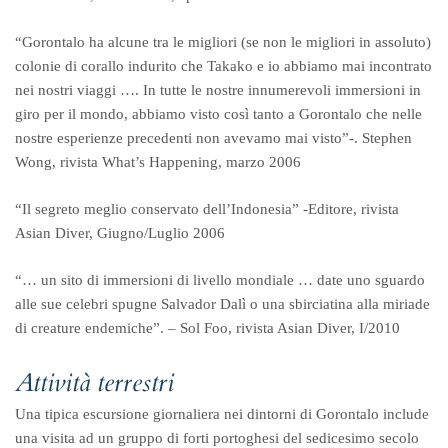
“Gorontalo ha alcune tra le migliori (se non le migliori in assoluto)
colonie di corallo indurito che Takako e io abbiamo mai incontrato
nei nostri viaggi …. In tutte le nostre innumerevoli immersioni in
giro per il mondo, abbiamo visto così tanto a Gorontalo che nelle
nostre esperienze precedenti non avevamo mai visto”-. Stephen
Wong, rivista What’s Happening, marzo 2006
“Il segreto meglio conservato dell’Indonesia” -Editore, rivista
Asian Diver, Giugno/Luglio 2006
“… un sito di immersioni di livello mondiale … date uno sguardo
alle sue celebri spugne Salvador Dalì o una sbirciatina alla miriade
di creature endemiche”. – Sol Foo, rivista Asian Diver, I/2010
Attività terrestri
Una tipica escursione giornaliera nei dintorni di Gorontalo include
una visita ad un gruppo di forti portoghesi del sedicesimo secolo